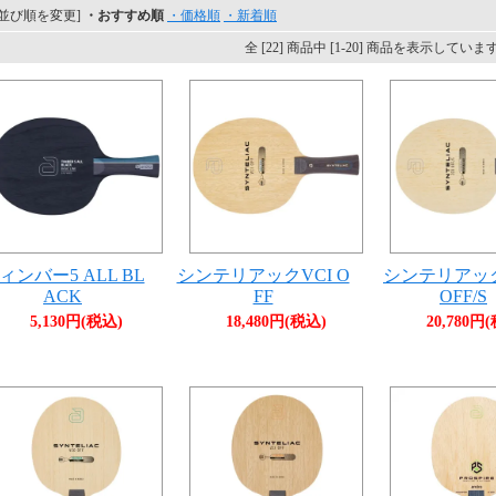
[並び順を変更]
・おすすめ順
・価格順
・新着順
全 [22] 商品中 [1-20] 商品を表示していま
ィンバー5 ALL BL
シンテリアックVCI O
シンテリアック
ACK
FF
OFF/S
5,130円(税込)
18,480円(税込)
20,780円