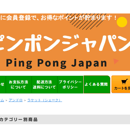
ーム
アンドロ
ラケット（シェーク）
＞
＞