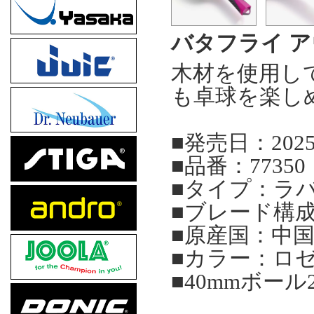
バタフライ 
木材を使用し
も卓球を楽し
■発売日：202
■品番：77350
■タイプ：ラ
■ブレード構成
■原産国：中
■カラー：ロ
■40mmボール