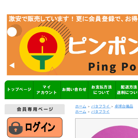
ホーム
バタフライ
卓球台備品
＞
＞
ホーム
バタフライ
＞