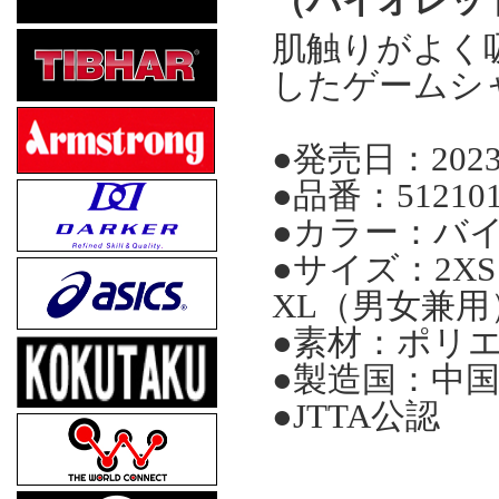
（バイオレッ
肌触りがよく
したゲームシ
●発売日：202
●品番：51210
●カラー：バ
●サイズ：2XS
XL（男女兼用
●素材：ポリエ
●製造国：中
●JTTA公認