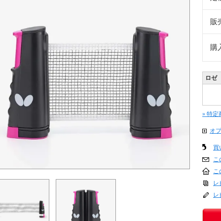
販
購
ロゼ
» 特
オ
買
こ
こ
レ
レ