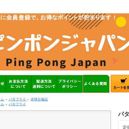
ーム
バタフライ
卓球台備品
＞
＞
ーム
バタフライ
＞
バタ
定