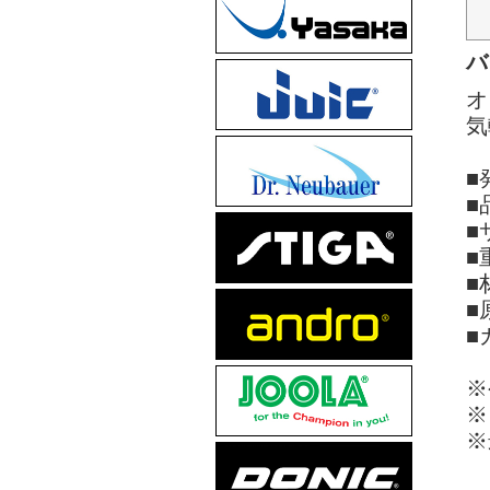
バ
オ
気
■
■
■
■
■
■
■
※
※
※