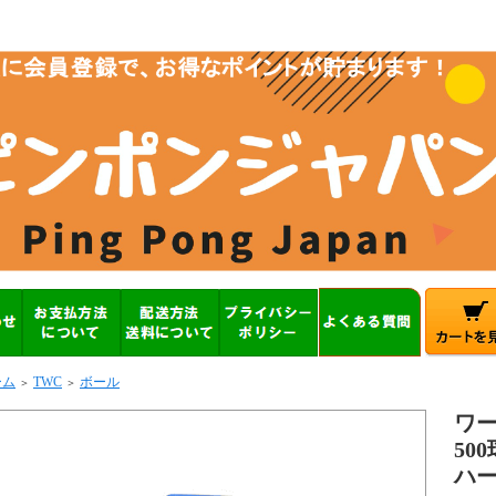
ーム
TWC
ボール
＞
＞
ワ
50
ハ