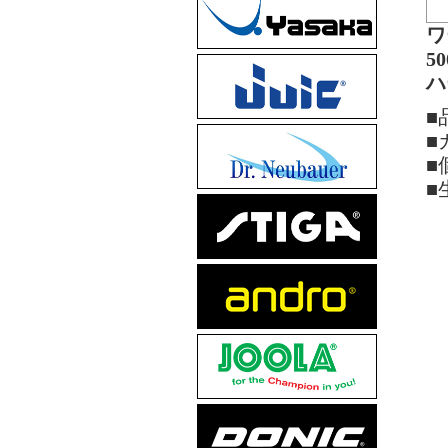
ワ
5
ハ
■
■
■
■