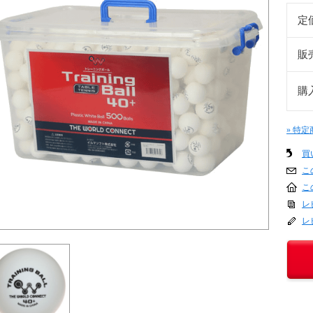
定
販
購
» 特
買
こ
こ
レ
レ