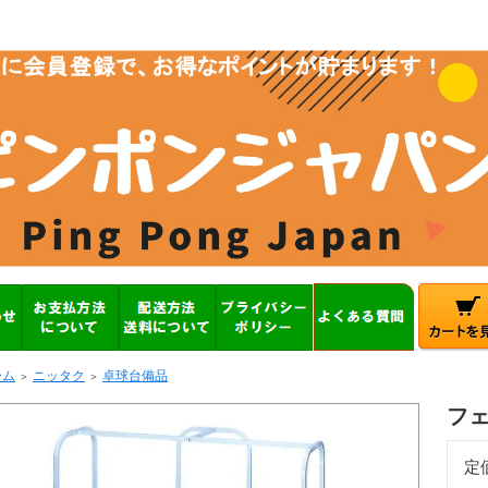
ーム
ニッタク
卓球台備品
＞
＞
フェ
定