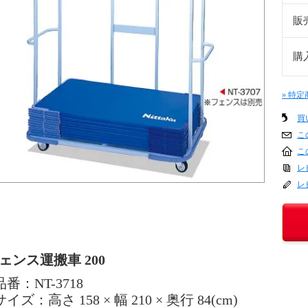
販
購
» 特
買
こ
こ
レ
レ
ェンス運搬車 200
品番：NT-3718
サイズ：高さ 158 × 幅 210 × 奥行 84(cm)