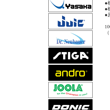
●
●
●
1
（